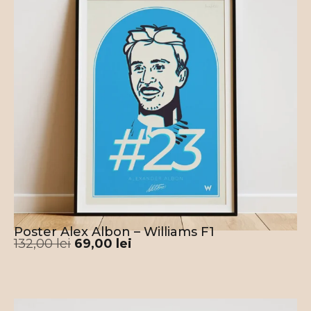
România.
Întreg procesul este coordonat de mâinile și
mințile
noastre
, conform politicii noastre de
a nu utiliza A.I.
Poster Alex Albon – Williams F1
132,00
lei
69,00
lei