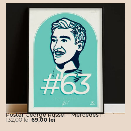
Poster George Russel – Mercedes F1
132,00
lei
69,00
lei