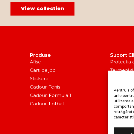
View collection
Produse
Suport Cl
Afise
Protectia
Carti de joc
Termeni si 
Stickere
Politica R
Cadouri Tenis
Politica de
Pentru a o
Cadouri Formula 1
urile pentr
utilizarea
Cadouri Fotbal
comportame
retrăgând 
caracteristi