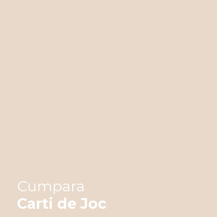
pent
Stro
Folo
gene
cum 
Aces
pro
Într
min
a nu
Cumpara
Carti de Joc