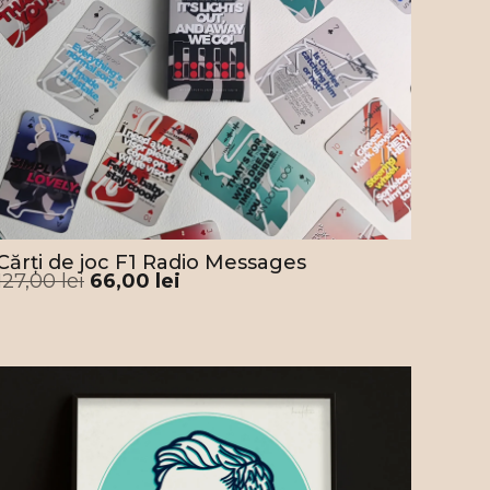
mbându-i numele în Racing Point. Astfel a
s să fie coechipierul lui Sergio Perez, iar apoi
ând la Aston Martin, pe
Seb Vettel
, și
nando Alonso
. Tranziția a fost făcută când
ng Point și-a schimbat în 2021 denumirea, în
n Martin. Prin urmare, posterul nostru
sește culorile echipei, portretul fiind
paniat de semnătura lui Lance, sigla Aston
in și numărul #18 sub care concurează.
Cărți de joc F1 Radio Messages
ar, dacă ești fan Lance Stroll și Aston
127,00
lei
66,00
lei
in, acest poster este gata să primească un
de onoare pe peretele tău!
m pregătim acest poster
nce Stroll, pentru a
unge la tine.