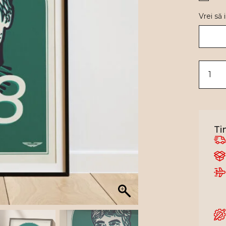
Vrei să
Ti