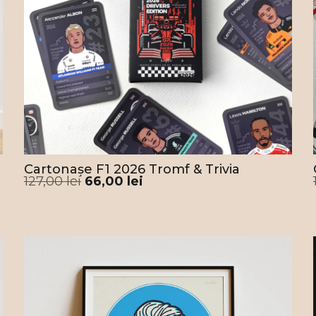
schi
ajun
trec
Fer
Raci
Asto
folo
acom
Mart
Cartonașe F1 2026 Tromf & Trivia
Așad
127,00
lei
66,00
lei
Mart
loc 
Cu
La
aj