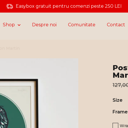
Easybox gratuit pentru comenzi peste 250 LEI
Shop
Despre noi
Comunitate
Contact
ton Martin
Pos
Mar
127,0
Size
Frame
Wra