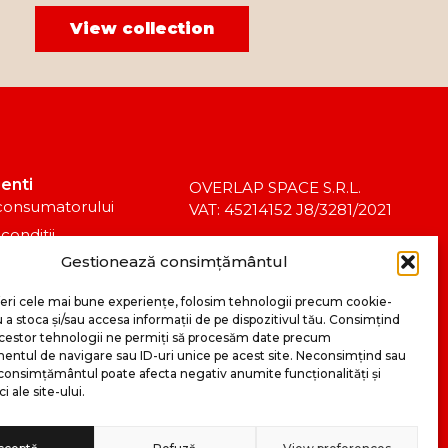
View collection
ienti
OVERLAP SPACE S.R.L.
 consumatorului
VAT: 45214152 J8/3281/2021
conditii
CAEN 7410 – Activități de design
Gestionează consimțământul
etur
specializat.
 confidentialitate
feri cele mai bune experiențe, folosim tehnologii precum cookie-
u a stoca și/sau accesa informații de pe dispozitivul tău. Consimțind
 acestor tehnologii ne permiți să procesăm date precum
ntul de navigare sau ID-uri unice pe acest site. Neconsimțind sau
consimțământul poate afecta negativ anumite funcționalități și
ci ale site-ului.