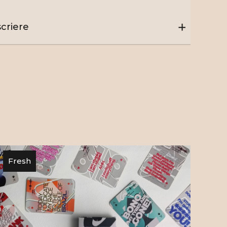
criere
reat acest poster Lance Stroll pentru fanii
dieni care speră ca Lance să găsească
umstanțele potrivite pentru a-l vedea
tant urcând pe podium. Lucru absolut
bil dacă monopostul Aston Martin pe care îl
uce, performează la nivel superior. Am
trat acest portret manual, digital, cu dorința
 surprinde personalitatea pilotului canadian
ormula 1.
Fresh
ll a urcat pentru prima dată pe podium în
, la
Marele Premiu al Azerbaidjanului
,
nind al doilea cel mai tânăr pilot cu această
ormanță. Inițial pilot la Williams, tatăl său a
ărat apoi echipa Force India F1,