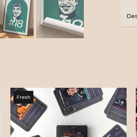
Des
Am c
cana
circ
cons
posi
cond
ilus
de a
de F
Fresh
Stro
2017
deve
perf
cump