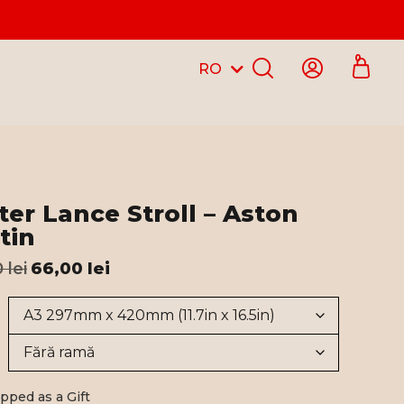
0
RO
EN
ter Lance Stroll – Aston
tin
0
lei
66,00
lei
pped as a Gift