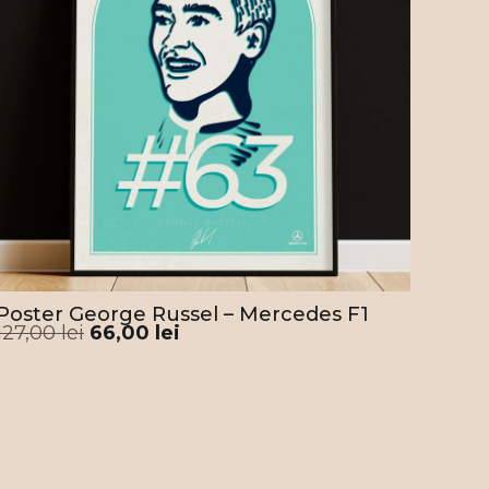
lustrat pe tableta grafică portretul într-un
 schițat cât mai fidel, care după câteva iterații
uns să surprindă bine chiar și energia pe care
ansmite Lance. Odată ce posterul iese de la
t, lăsăm cerneala să se usuce pentru un
saj impecabil. În pachetul tău includem
va stickere cu Formula 1, menite să aducă
âmbet extra celor ce primesc acest cadou.
rocesul de ambalare, protejăm posterul cu
e neagră fără acid, și îl rulăm cu atenție. Îl
m cu o panglică roșie, astfel încât să fie gata
ferit cadou direct din tub. În final, plasăm
Poster George Russel – Mercedes F1
erul într-un tub rigid din carton pentru o
127,00
lei
66,00
lei
are sigură, folosind cât mai puțin plastic în
laj. Facem tot posibilul să folosim
riale reciclabile atât în procesul de creație și
ucție, dar și la împachetare!
le pe care le oferim sunt disponibile numai