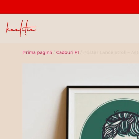
Prima pagină
/
Cadouri F1
/ Poster Lance Stroll – As