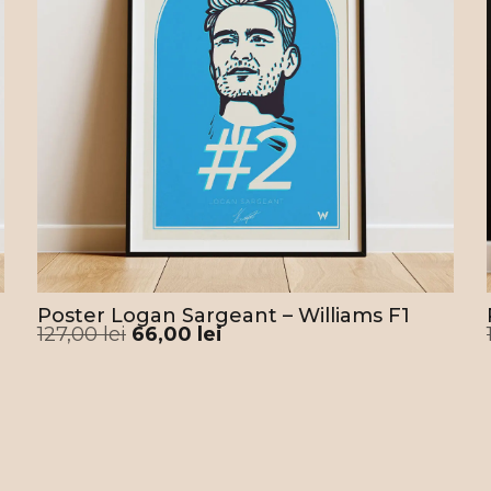
Am i
stil
a aj
o tr
prin
fini
câte
un z
În p
hârti
legă
de o
Poster Logan Sargeant – Williams F1
post
127,00
lei
66,00
lei
livr
amba
mate
prod
Rame